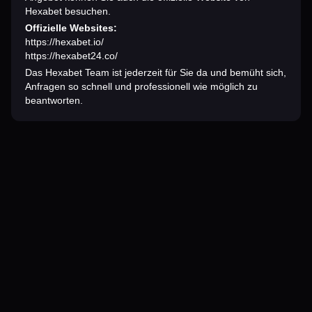
Hexabet besuchen.
Offizielle Websites:
https://hexabet.io/
https://hexabet24.co/
Das Hexabet Team ist jederzeit für Sie da und bemüht sich,
Anfragen so schnell und professionell wie möglich zu
beantworten.