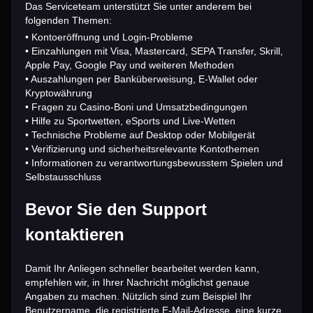
Das Serviceteam unterstützt Sie unter anderem bei
folgenden Themen:
• Kontoeröffnung und Login-Probleme
• Einzahlungen mit Visa, Mastercard, SEPA Transfer, Skrill,
Apple Pay, Google Pay und weiteren Methoden
• Auszahlungen per Banküberweisung, E-Wallet oder
Kryptowährung
• Fragen zu Casino-Boni und Umsatzbedingungen
• Hilfe zu Sportwetten, eSports und Live-Wetten
• Technische Probleme auf Desktop oder Mobilgerät
• Verifizierung und sicherheitsrelevante Kontothemen
• Informationen zu verantwortungsbewusstem Spielen und
Selbstausschluss
Bevor Sie den Support
kontaktieren
Damit Ihr Anliegen schneller bearbeitet werden kann,
empfehlen wir, in Ihrer Nachricht möglichst genaue
Angaben zu machen. Nützlich sind zum Beispiel Ihr
Benutzername, die registrierte E-Mail-Adresse, eine kurze