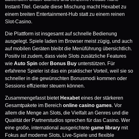
Instant-Titel. Gerade diese Mischung macht Hexabet zu
einem breiten Entertainment-Hub statt zu einem reinen
Slot-Casino.
Die Plattform ist insgesamt auf schnelle Bedienung
ausgelegt. Spiele laden im Browser meist zügig, und auch
auf mobilen Geräten bleibt die Menüführung übersichtlich.
Positiv ist zudem, dass viele Slots zusätzliche Features
wie
Auto Spin
oder
Bonus Buy
unterstützen. Für
erfahrene Spieler ist das ein praktischer Vorteil, weil sie so
schneller in die gewünschten Bonusmodi kommen oder
Sessions effizienter steuern können.
Zusammengefasst bietet
Hexabet
eines der stärkeren
Gesamtpakete im Bereich
online casino games
. Vor
allem die Menge an Slots, die Vielfalt an Genres und die
Qualität der Partnerstudios sprechen für das Casino. Wer
eine große, international ausgerichtete
game library
mit
Fokus auf moderne Slots, Live-Spiele und flexible