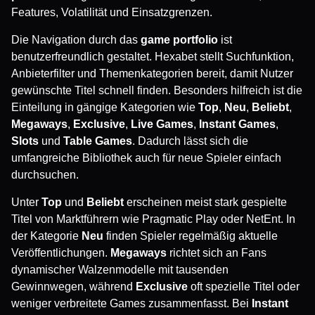
Features, Volatilität und Einsatzgrenzen.
Die Navigation durch das
game portfolio
ist
benutzerfreundlich gestaltet. Hexabet stellt Suchfunktion,
Anbieterfilter und Themenkategorien bereit, damit Nutzer
gewünschte Titel schnell finden. Besonders hilfreich ist die
Einteilung in gängige Kategorien wie
Top
,
Neu
,
Beliebt
,
Megaways
,
Exclusive
,
Live Games
,
Instant Games
,
Slots
und
Table Games
. Dadurch lässt sich die
umfangreiche Bibliothek auch für neue Spieler einfach
durchsuchen.
Unter
Top
und
Beliebt
erscheinen meist stark gespielte
Titel von Marktführern wie Pragmatic Play oder NetEnt. In
der Kategorie
Neu
finden Spieler regelmäßig aktuelle
Veröffentlichungen.
Megaways
richtet sich an Fans
dynamischer Walzenmodelle mit tausenden
Gewinnwegen, während
Exclusive
oft spezielle Titel oder
weniger verbreitete Games zusammenfasst. Bei
Instant