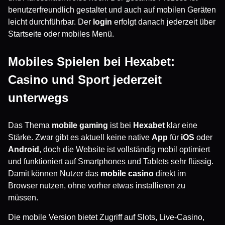
benutzerfreundlich gestaltet und auch auf mobilen Geräten
leicht durchführbar. Der
login
erfolgt danach jederzeit über
Startseite oder mobiles Menü.
Mobiles Spielen bei Hexabet:
Casino und Sport jederzeit
unterwegs
Das Thema
mobile gaming
ist bei
Hexabet
klar eine
Stärke. Zwar gibt es aktuell keine native
App
für
iOS
oder
Android
, doch die Website ist vollständig mobil optimiert
und funktioniert auf Smartphones und Tablets sehr flüssig.
Damit können Nutzer das
mobile casino
direkt im
Browser nutzen, ohne vorher etwas installieren zu
müssen.
Die mobile Version bietet Zugriff auf Slots, Live-Casino,