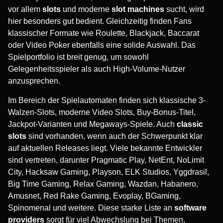
vor allem
slots
und moderne
slot machines
sucht, wird
hier besonders gut bedient. Gleichzeitig finden Fans
klassischer Formate wie Roulette, Blackjack, Baccarat
oder Video Poker ebenfalls eine solide Auswahl. Das
Spielportfolio ist breit genug, um sowohl
Gelegenheitsspieler als auch High-Volume-Nutzer
anzusprechen.
Im Bereich der Spielautomaten finden sich klassische 3-
Walzen-Slots, moderne Video Slots, Buy-Bonus-Titel,
Jackpot-Varianten und Megaways-Spiele. Auch
classic
slots
sind vorhanden, wenn auch der Schwerpunkt klar
auf aktuellen Releases liegt. Viele bekannte Entwickler
sind vertreten, darunter Pragmatic Play, NetEnt, NoLimit
City, Hacksaw Gaming, Playson, ELK Studios, Yggdrasil,
Big Time Gaming, Relax Gaming, Wazdan, Habanero,
Amusnet, Red Rake Gaming, Evoplay, BGaming,
Spinomenal und weitere. Diese starke Liste an
software
providers
sorgt für viel Abwechslung bei Themen,