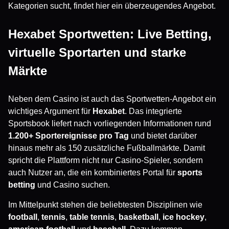
Kategorien sucht, findet hier ein überzeugendes Angebot.
Hexabet Sportwetten: Live Betting,
virtuelle Sportarten und starke
Märkte
Neben dem Casino ist auch das Sportwetten-Angebot ein
wichtiges Argument für
Hexabet
. Das integrierte
Sportsbook liefert nach vorliegenden Informationen rund
1.200+ Sportereignisse pro Tag
und bietet darüber
hinaus mehr als 150 zusätzliche Fußballmärkte. Damit
spricht die Plattform nicht nur Casino-Spieler, sondern
auch Nutzer an, die ein kombiniertes Portal für
sports
betting
und Casino suchen.
Im Mittelpunkt stehen die beliebtesten Disziplinen wie
football
,
tennis
,
table tennis
,
basketball
,
ice hockey
,