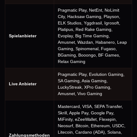
Pragmatic Play, NetEnt, NoLimit
City, Hacksaw Gaming, Playson,
ELK Studios, Yggdrasil, Igrosoft,
Platipus, Red Rake Gaming,
Spielanbieter
Evoplay, Big Time Gaming,
Amusnet, Wazdan, Habanero, Leap
Gaming, Spinomenal, Fugaso,
BGaming, Booongo, BF Games,
Relax Gaming
Pragmatic Play, Evolution Gaming,
SA Gaming, Asia Gaming,
Live Anbieter
LuckyStreak, XPro Gaming,
Amusnet, Vivo Gaming
Mastercard, VISA, SEPA Transfer,
Skrill, Apple Pay, Google Pay,
MiFinity, eZeeWallet, Flexepin,
Neosurf, Bitcoin, Ethereum, USDC,
Litecoin, Cardano (ADA), Solana,
Zahlungsmethoden