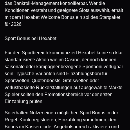
das Bankroll-Management kontrollierbar. Wer die
Konditionen versteht und geeignete Slots auswählt, erhält
mit dem Hexabet Welcome Bonus ein solides Startpaket
für 2026.
Sport Bonus bei Hexabet
Für den Sportbereich kommuniziert Hexabet keine so klar
standardisierte Aktion wie im Casino, dennoch können
saisonale oder kampagnenbezogene Sportboni verfügbar
sein. Typische Varianten sind Einzahlungsboni für
Sportwetten, Quotenboosts, Gratiswetten oder
verlustbasierte Rückerstattungen auf ausgewählte Märkte.
Spieler sollten den Promotionsbereich vor der ersten
Einzahlung prüfen.
So erhalten Nutzer einen möglichen Sport Bonus in der
Regel: Konto registrieren, Einzahlung vornehmen, den
Bonus im Kassen- oder Angebotsbereich aktivieren und